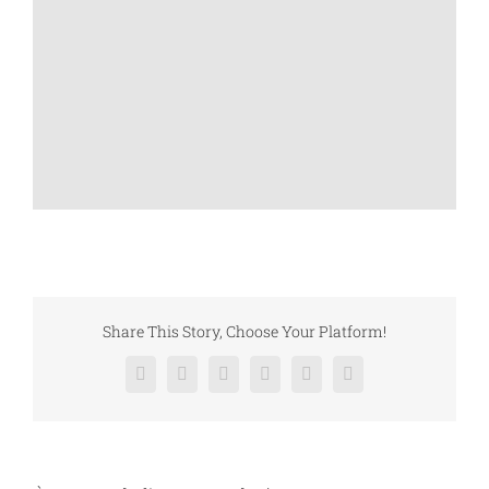
Share This Story, Choose Your Platform!
Facebook
X
Reddit
LinkedIn
Pinterest
Vk