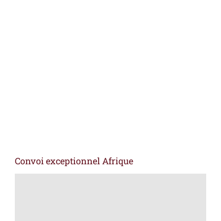
Voir
l'image
agrandie
Convoi exceptionnel Afrique