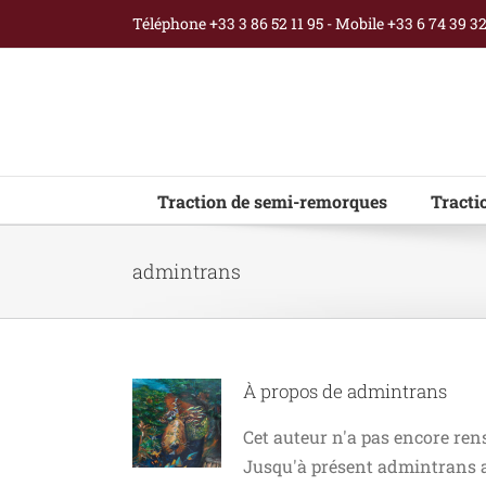
Passer
Téléphone +33 3 86 52 11 95 - Mobile +33 6 74 39 3
au
contenu
Traction de semi-remorques
Tracti
admintrans
À propos de
admintrans
Cet auteur n'a pas encore rens
Jusqu'à présent admintrans a 