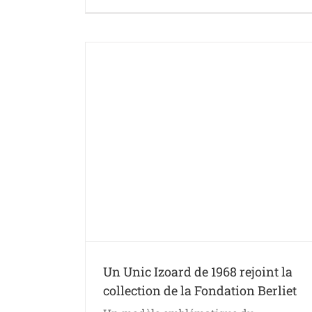
a collection de
t
Un Unic Izoard de 1968 rejoint la
collection de la Fondation Berliet