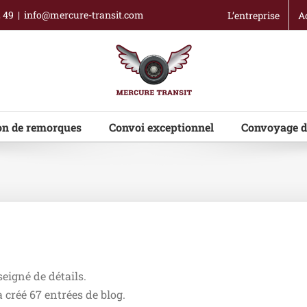
2 49
|
info@mercure-transit.com
L’entreprise
A
on de remorques
Convoi exceptionnel
Convoyage d
eigné de détails.
créé 67 entrées de blog.