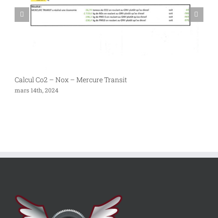
Calcul Co2 – Nox – Mercure Transit
P
mars 14th, 2024
s