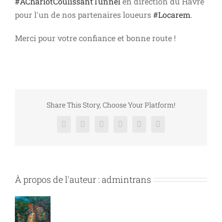
#
AChariotCoulissantTunnel
en direction du Havre
pour l'un de nos partenaires loueurs
#
Locarem
.
Merci pour votre confiance et bonne rout
e !
Share This Story, Choose Your Platform!
Facebook
X
Reddit
LinkedIn
Pinterest
Vk
À propos de l'auteur :
admintrans