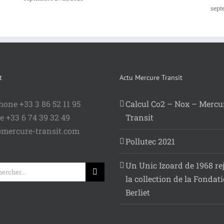
sept
t
Actu Mercure Transit
hone +33 3 86 52 11 95
Calcul Co2 – Nox – Mercu
e +33 6 74 39 32 49
Transit
mercure-transit.com
Pollutec 2021
Un Unic Izoard de 1968 re
rcher:
la collection de la Fondat
Berliet