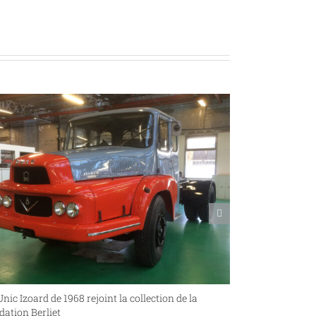
nic Izoard de 1968 rejoint la collection de la
Enlèvement chez
ation Berliet
Foetz au Luxem