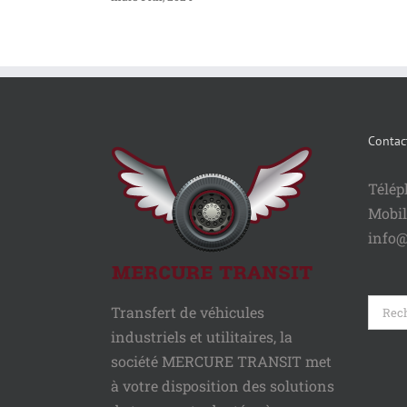
Contac
Télép
Mobil
info@
Reche
Transfert de véhicules
industriels et utilitaires, la
société MERCURE TRANSIT met
à votre disposition des solutions