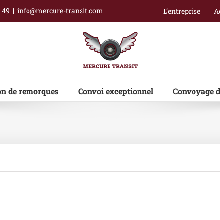
2 49
|
info@mercure-transit.com
L’entreprise
A
on de remorques
Convoi exceptionnel
Convoyage d