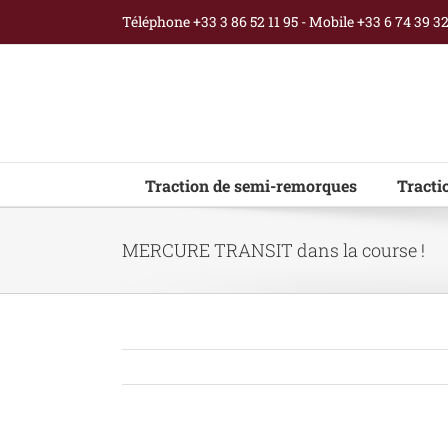
Passer
Téléphone +33 3 86 52 11 95 - Mobile +33 6 74 39 3
au
contenu
Traction de semi-remorques
Tracti
MERCURE TRANSIT dans la course !