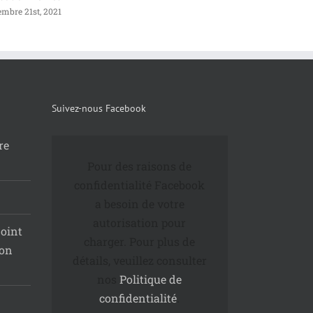
embre 21st, 2021
juillet 3rd, 2020
Suivez-nous Facebook
re
Pour des raisons de
confidentialité Facebook
a besoin de votre
autorisation pour
joint
charger. Pour plus de
ion
détails, veuillez consulter
nos
Politique de
confidentialité
.