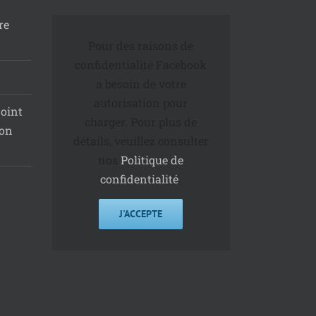
re
Pour des raisons de
confidentialité Facebook
a besoin de votre
autorisation pour
joint
charger. Pour plus de
ion
détails, veuillez consulter
nos
Politique de
confidentialité
.
J'ACCEPTE