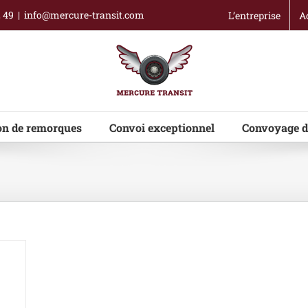
2 49
|
info@mercure-transit.com
L’entreprise
A
on de remorques
Convoi exceptionnel
Convoyage d