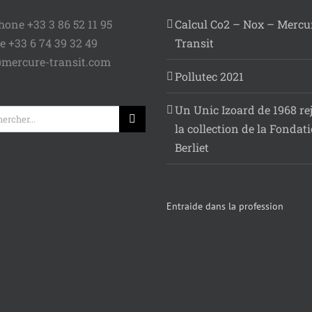
hone +33 3 86 52 11 95
Calcul Co2 – Nox – Mercu
e +33 6 74 39 32 49
Transit
mercure-transit.com
Pollutec 2021
Un Unic Izoard de 1968 re
rcher:
la collection de la Fondat
Berliet
Entraide dans la profession