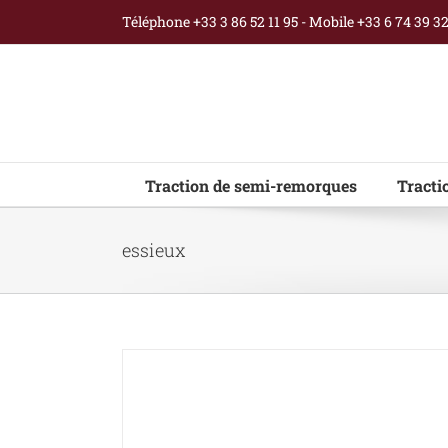
Passer
Téléphone +33 3 86 52 11 95 - Mobile +33 6 74 39 3
au
contenu
Traction de semi-remorques
Tracti
essieux