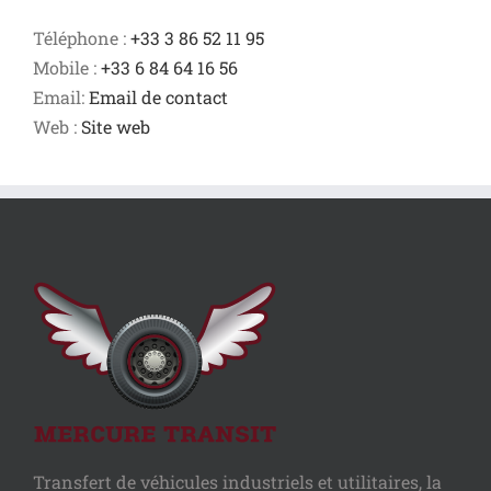
Téléphone :
+33 3 86 52 11 95
Mobile :
+33 6 84 64 16 56
Email:
Email de contact
Web :
Site web
Transfert de véhicules industriels et utilitaires, la