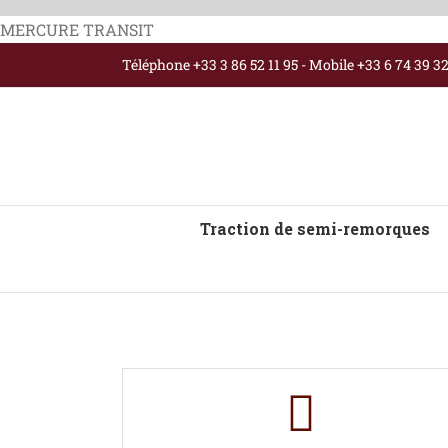
Passer
MERCURE TRANSIT
au
Téléphone +33 3 86 52 11 95 - Mobile +33 6 74 39 3
contenu
Traction de semi-remorques