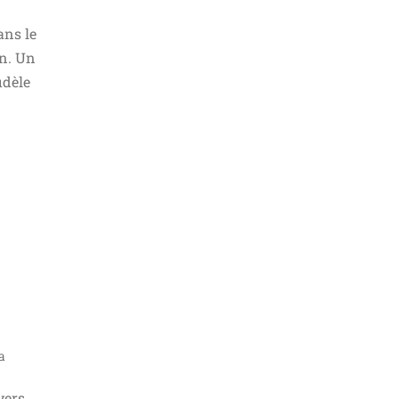
ans le
n. Un
idèle
a
vers