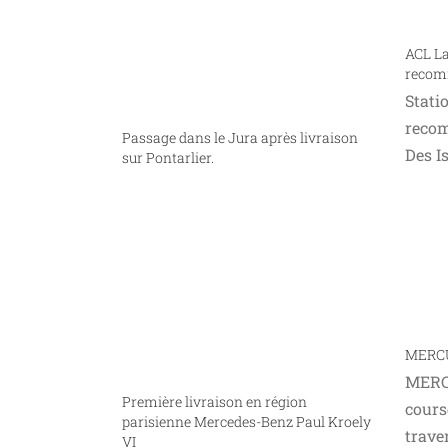
ACL La
recom
Stati
recom
Passage dans le Jura après livraison
Des I
sur Pontarlier.
MERCU
MERC
Première livraison en région
cours
parisienne Mercedes-Benz Paul Kroely
trave
VI