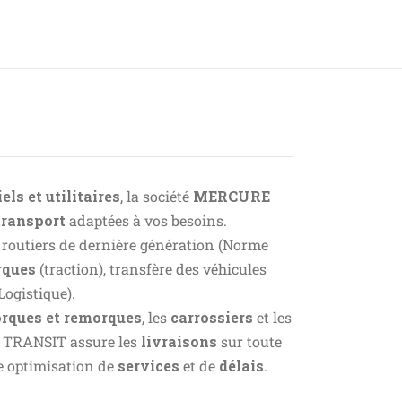
els et utilitaires
, la société
MERCURE
transport
adaptées à vos besoins.
 routiers de dernière génération (Norme
rques
(traction), transfère des véhicules
Logistique).
orques et remorques
, les
carrossiers
et les
E TRANSIT assure les
livraisons
sur toute
 optimisation de
services
et de
délais
.