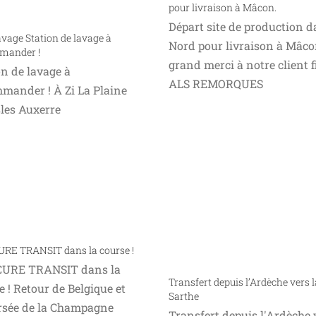
pour livraison à Mâcon.
Départ site de production d
vage Station de lavage à
Nord pour livraison à Mâco
mander !
grand merci à notre client f
on de lavage à
ALS REMORQUES
mander ! À Zi La Plaine
sles Auxerre
RE TRANSIT dans la course !
URE TRANSIT dans la
Transfert depuis l’Ardèche vers l
e ! Retour de Belgique et
Sarthe
rsée de la Champagne
Transfert depuis l'Ardèche 